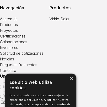
Navegación
Productos
Acerca de
Vidrio Solar
Productos
Proyectos
Certiﬁcaciones
Colaboraciones
Inversores
Solicitud de cotizaciones
Noticias
Preguntas frecuentes
Contacto
Únase a Nuestro Boletín
×
Ese sitio web utiliza
cookies
Este sitio web usa cookies para mejorar la
Estoy de acuerdo con los
experiencia del usuario. Al utilizar nuestro
Términos de Uso
sitio web, usted acepta todas las cookies de