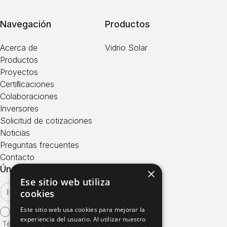
Navegación
Productos
Acerca de
Vidrio Solar
Productos
Proyectos
Certiﬁcaciones
Colaboraciones
Inversores
Solicitud de cotizaciones
Noticias
Preguntas frecuentes
Contacto
Únase a Nuestro Boletín
×
Ese sitio web utiliza
cookies
Este sitio web usa cookies para mejorar la
Estoy de acuerdo con los
experiencia del usuario. Al utilizar nuestro
Términos de Uso